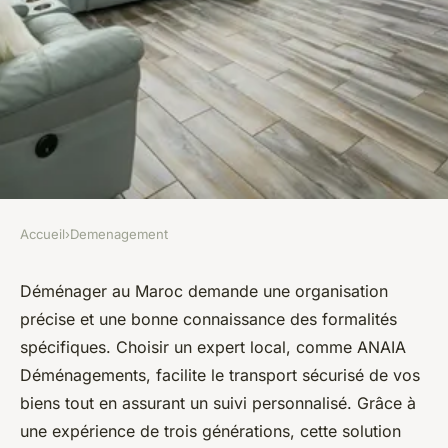
Accueil
›
Demenagement
DEMENAGEMENT
Déménager au maroc : astuces
Déménager au Maroc demande une organisation
précise et une bonne connaissance des formalités
pour un déménagement serein
spécifiques. Choisir un expert local, comme ANAIA
Déménagements, facilite le transport sécurisé de vos
Benjamin
•
10 octobre 2025
•
4 min de lecture
biens tout en assurant un suivi personnalisé. Grâce à
une expérience de trois générations, cette solution