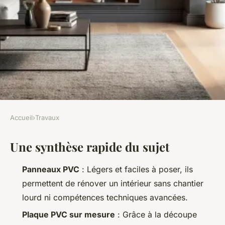
Accueil
›
Travaux
TRAVAUX
Une synthèse rapide du sujet
Optimiser votre décoration
avec des plaques PVC sur
Panneaux PVC
: Légers et faciles à poser, ils
mesure
permettent de rénover un intérieur sans chantier
lourd ni compétences techniques avancées.
Auberte
•
16/05/2026 16:02
•
12 min de lecture
Plaque PVC sur mesure
: Grâce à la découpe